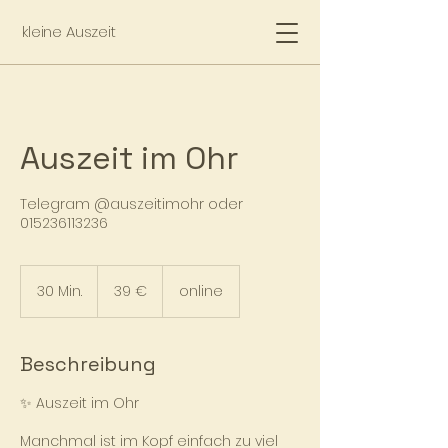
kleine Auszeit
Auszeit im Ohr
Telegram @auszeitimohr oder
015236113236
39
Euro
30 Min.
3
39 €
online
0
M
i
Beschreibung
n
.
✨ Auszeit im Ohr
Manchmal ist im Kopf einfach zu viel