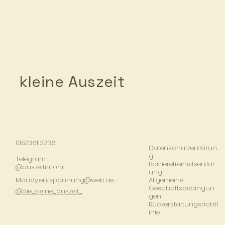
kleine Auszeit
015236113236
Datenschutzerklärun
g
Telegram:
Barrierefreiheitserklär
@auszeitimohr
ung
Mandy.entspannung@web.de
Allgemeine
Geschäftsbedingun
​@die_kleine_auszeit_
gen
Rückerstattungsrichtl
inie