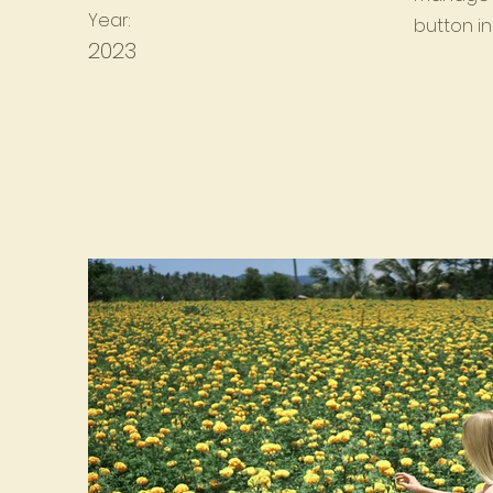
Year:
button in
2023