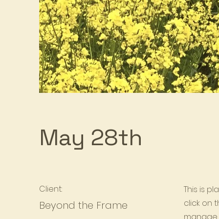
May 28th
Client:
This is p
click on
Beyond the Frame
manage a